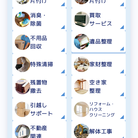
片付け
片付け
消臭・
買取
除菌
サービス
不用品
遺品整理
回収
特殊清掃
家財整理
残置物
空き家
撤去
整理
リフォーム・
引越し
ハウス
サポート
クリーニング
不動産
解体工事
関連