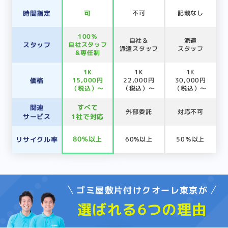
時間指定
可
不可
記載なし
100％
自社＆
派遣
スタッフ
自社スタッフ
派遣スタッフ
スタッフ
&専任制
1K
1K
1K
価格
15,000円
22,000円
30,000円
（税込）～
（税込）～
（税込）～
関連
すべて
外部委託
対応不可
サービス
1社で対応
80%以上
リサイクル率
60%以上
50％以上
ゴミ屋敷片付けクオーレ東京が
選ばれる6つの理由