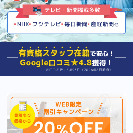
テレビ・新聞掲載多数
NHK
フジテレビ
毎日新聞
産経新聞
他
有資格スタッフ在籍
で安心！
Google
★4.8
口コミ
獲得！
※口コミ数：5,893件（2026年8月時点）