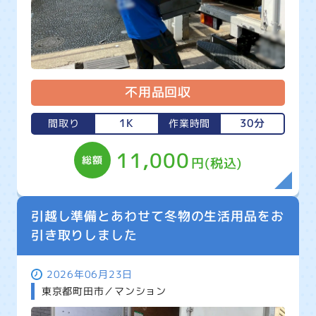
不用品回収
1K
30分
間取り
作業時間
11,000
総額
円(税込)
引越し準備とあわせて冬物の生活用品をお
引き取りしました
2026年06月23日
東京都町田市／マンション