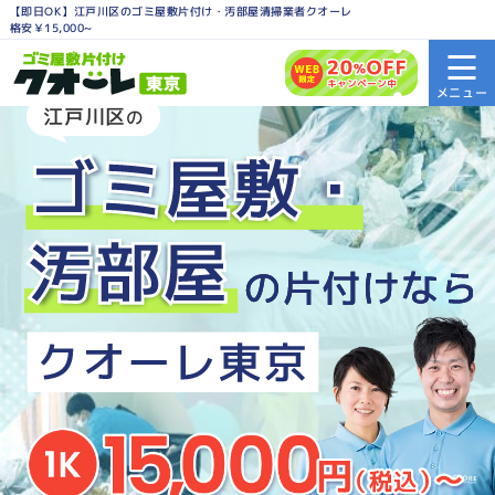
【即日OK】江戸川区のゴミ屋敷片付け・汚部屋清掃業者クオーレ
格安￥15,000~
江戸川区
の