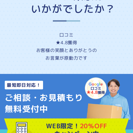
いかがでしたか？
口コミ
★4.8
獲得
お客様の
笑顔
と
ありがとう
の
お言葉が原動力です
最短即日対応！
口コミ
★4.8
獲得
ご相談・お見積もり
無料受付中
WEB限定！
20％OFF