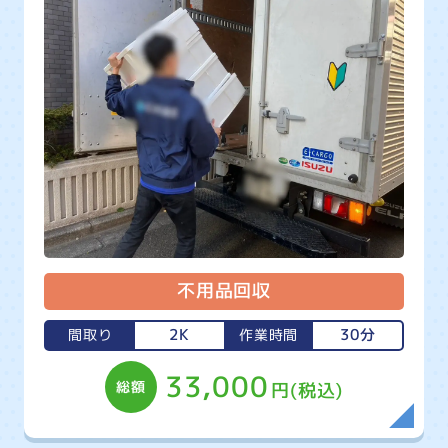
不用品回収
2K
30分
間取り
作業時間
33,000
総額
円(税込)