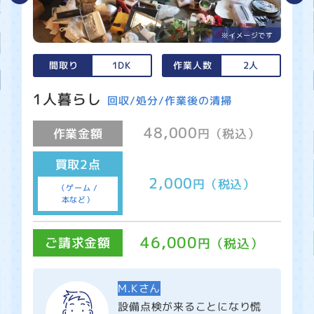
間取り
1DK
作業人数
2人
1人暮らし
回収/処分/作業後の清掃
48,000
作業金額
円（税込）
買取2点
2,000
円（税込）
（ゲーム /
本など）
46,000
ご請求金額
円（税込）
M.Kさん
設備点検が来ることになり慌