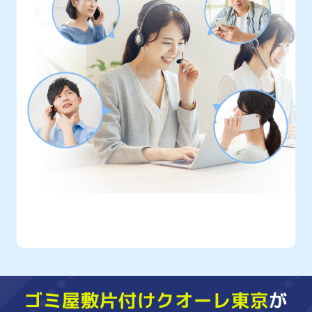
クオーレ東京には
年間10,000件以上
もの
ご相談が寄せられています
ゴミ屋敷片付けクオーレ東京
が