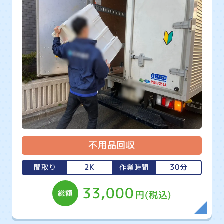
不用品回収
2K
30分
間取り
作業時間
33,000
総額
円(税込)