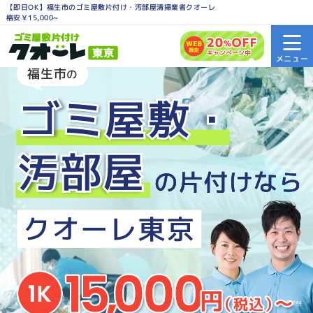
【即日OK】福生市のゴミ屋敷片付け・汚部屋清掃業者クオーレ
格安￥15,000~
福生市
の