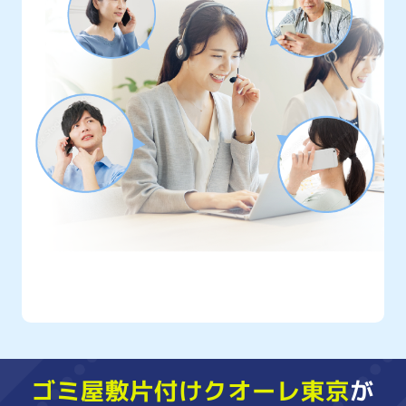
クオーレ東京には
年間10,000件以上
もの
ご相談が寄せられています
ゴミ屋敷片付けクオーレ東京
が