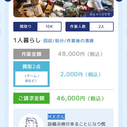
間取り
1DK
作業人数
2人
1人暮らし
回収/処分/作業後の清掃
48,000
作業金額
円（税込）
買取2点
2,000
円（税込）
（ゲーム /
本など）
46,000
ご請求金額
円（税込）
M.Kさん
設備点検が来ることになり慌