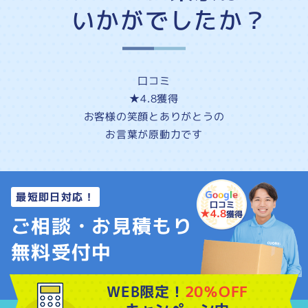
いかがでしたか？
口コミ
★4.8
獲得
お客様の
笑顔
と
ありがとう
の
お言葉が原動力です
最短即日対応！
口コミ
★4.8
獲得
ご相談・お見積もり
無料受付中
WEB限定！
20％OFF