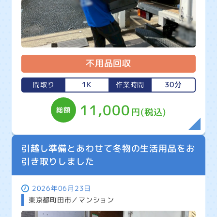
不用品回収
1K
30分
間取り
作業時間
11,000
総額
円(税込)
引越し準備とあわせて冬物の生活用品をお
引き取りしました
2026年06月23日
東京都町田市／マンション