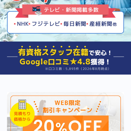
テレビ・新聞掲載多数
NHK
フジテレビ
毎日新聞
産経新聞
他
有資格スタッフ在籍
で安心！
Google
★4.8
口コミ
獲得！
※口コミ数：5,893件（2026年8月時点）