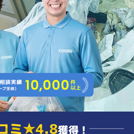
コミ
★4.8
獲得！