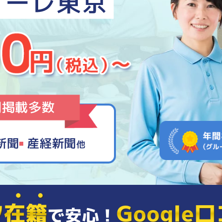
聞掲載多数
新聞
産経新聞
他
フ在籍
Google
口
で安心！