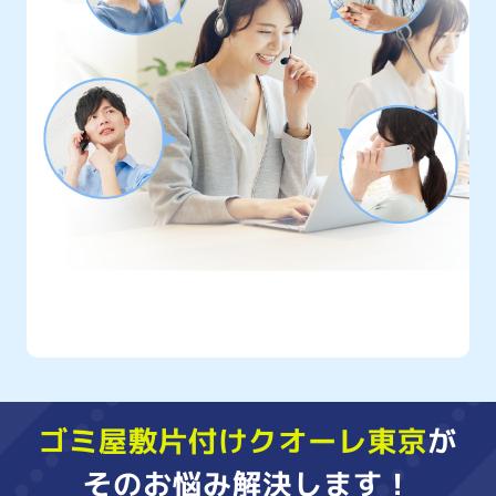
クオーレ東京には
年間10,000件以上
もの
ご相談が寄せられています
ゴミ屋敷片付けクオーレ東京
が
そのお悩み
解決
します！