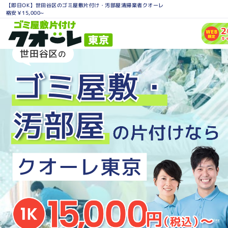
【即日OK】世田谷区のゴミ屋敷片付け・汚部屋清掃業者クオーレ
格安￥15,000~
世田谷区
の