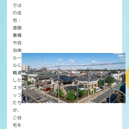
では
の住
宅・
道路
事情
や自
治体
ルー
ルに
精通
した
スタ
ッフ
たち
が、
ご自
宅を