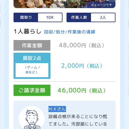
間取り
1DK
作業人数
2人
1人暮らし
回収/処分/作業後の清掃
48,000
作業金額
円（税込）
買取2点
2,000
円（税込）
（ゲーム /
本など）
46,000
ご請求金額
円（税込）
M.Kさん
設備点検が来ることになり慌
てました。汚部屋にしている