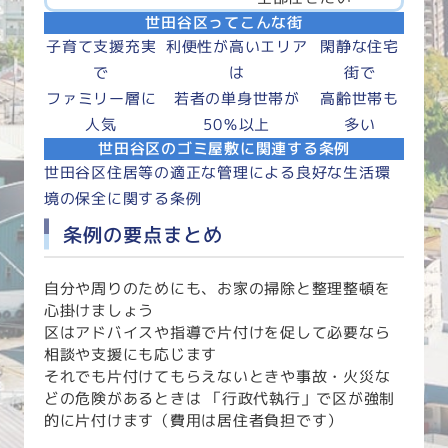
世田谷区ってこんな街
子育て支援充実
利便性が高いエリア
閑静な住宅
で
は
街で
ファミリー層に
若者の単身世帯が
高齢世帯も
人気
50％以上
多い
世田谷区のゴミ屋敷に関連する条例
世田谷区住居等の適正な管理による良好な生活環
境の保全に関する条例
条例の要点まとめ
自分や周りのためにも、お家の掃除と整理整頓を
心掛けましょう
区はアドバイスや指導で片付けを促して必要なら
相談や支援にも応じます
それでも片付けてもらえないときや事故・火災な
どの危険があるときは 「行政代執行」で区が強制
的に片付けます（費用は居住者負担です）