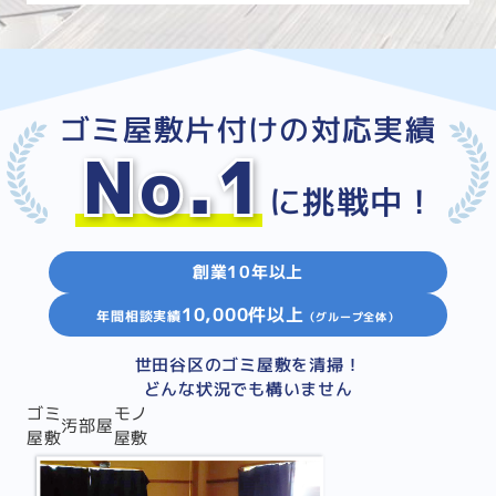
ゴミ屋敷片付けの対応実績
No.1
に挑戦中！
創業10年以上
10,000件以上
年間相談実績
（グループ全体）
世田谷区のゴミ屋敷を清掃！
どんな状況でも構いません
ゴミ
モノ
汚部屋
屋敷
屋敷