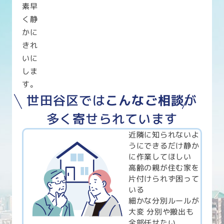
素早
く静
かに
きれ
いに
しま
す。
世田谷区では
こんなご相談
が
多く寄せられています
近隣に知られないよ
うにできるだけ静か
に作業してほしい
高齢の親が住む家を
片付けられず困って
いる
細かな分別ルールが
大変 分別や搬出も
全部任せたい