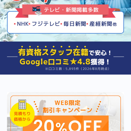
テレビ・新聞掲載多数
NHK
フジテレビ
毎日新聞
産経新聞
他
有資格スタッフ在籍
で安心！
Google
★4.8
口コミ
獲得！
※口コミ数：5,893件（2026年8月時点）