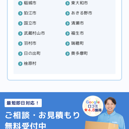
稲城市
東大和市
狛江市
あきる野市
国立市
清瀬市
武蔵村山市
福生市
羽村市
瑞穂町
日の出町
奥多摩町
檜原村
最短即日対応！
口コミ
★4.8
獲得
ご相談・お見積もり
無料受付中