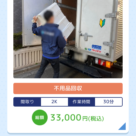
不用品回収
2K
30分
間取り
作業時間
33,000
総額
円(税込)