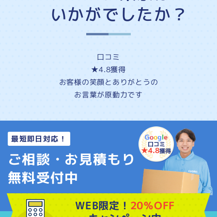
いかがでしたか？
口コミ
★4.8
獲得
お客様の
笑顔
と
ありがとう
の
お言葉が原動力です
最短即日対応！
口コミ
★4.8
獲得
ご相談・お見積もり
無料受付中
WEB限定！
20％OFF