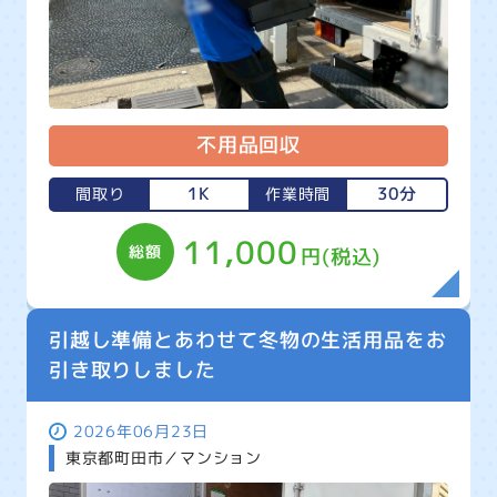
不用品回収
1K
30分
間取り
作業時間
11,000
総額
円(税込)
引越し準備とあわせて冬物の生活用品をお
引き取りしました
2026年06月23日
東京都町田市／マンション