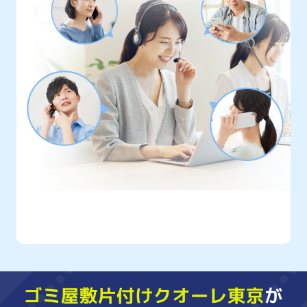
クオーレ東京には
年間10,000件以上
もの
ご相談が寄せられています
ゴミ屋敷片付けクオーレ東京
が