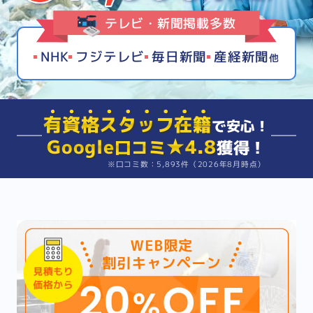
テレビ・新聞掲載多数
NHK
フジテレビ
毎日新聞
産経新聞
他
有資格スタッフ在籍
で安心！
Google
★4.8
口コミ
獲得！
※口コミ数：5,893件（2026年8月時点）