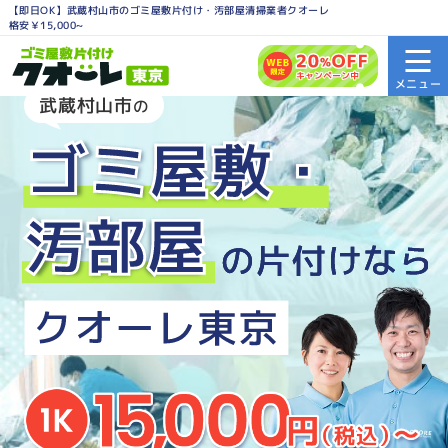
【即日OK】武蔵村山市のゴミ屋敷片付け・汚部屋清掃業者クオーレ
格安￥15,000~
武蔵村山市
の