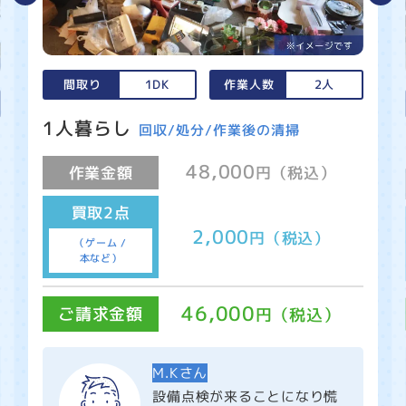
間取り
1DK
作業人数
2人
1人暮らし
回収/処分/作業後の清掃
48,000
作業金額
円（税込）
買取2点
2,000
円（税込）
（ゲーム /
本など）
46,000
ご請求金額
円（税込）
M.Kさん
設備点検が来ることになり慌