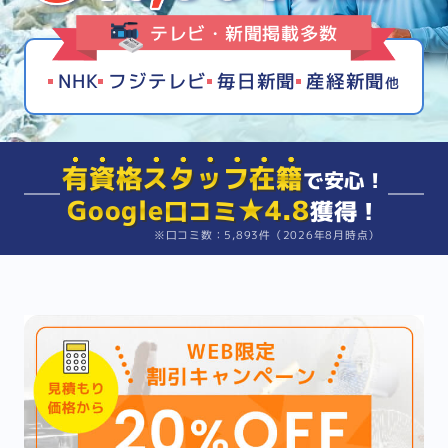
テレビ・新聞掲載多数
NHK
フジテレビ
毎日新聞
産経新聞
他
有資格スタッフ在籍
で安心！
Google
★4.8
口コミ
獲得！
※口コミ数：5,893件（2026年8月時点）