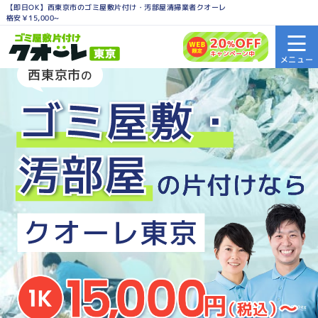
【即日OK】西東京市のゴミ屋敷片付け・汚部屋清掃業者クオーレ
格安￥15,000~
西東京市
の