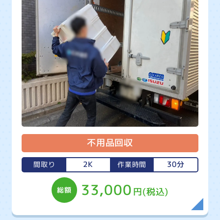
不用品回収
2K
30分
間取り
作業時間
33,000
総額
円(税込)