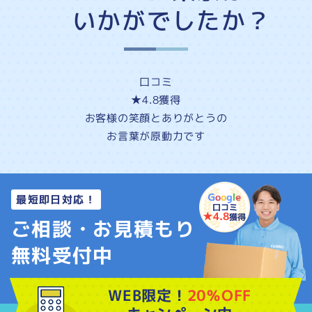
いかがでしたか？
口コミ
★4.8
獲得
お客様の
笑顔
と
ありがとう
の
お言葉が原動力です
最短即日対応！
口コミ
★4.8
獲得
ご相談・お見積もり
無料受付中
WEB限定！
20％OFF