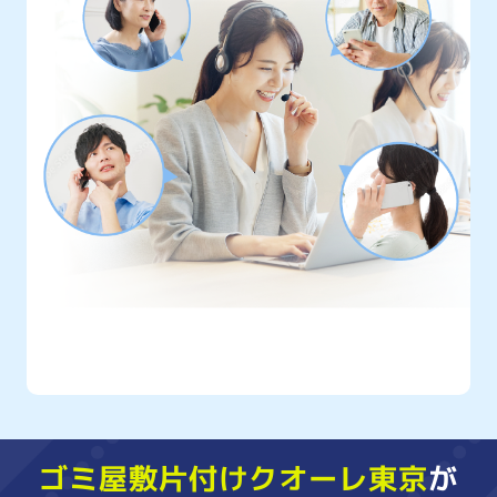
クオーレ東京には
年間10,000件以上
もの
ご相談が寄せられています
ゴミ屋敷片付けクオーレ東京
が