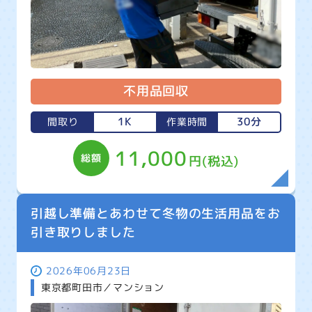
不用品回収
1K
30分
間取り
作業時間
11,000
総額
円(税込)
引越し準備とあわせて冬物の生活用品をお
引き取りしました
2026年06月23日
東京都町田市／マンション