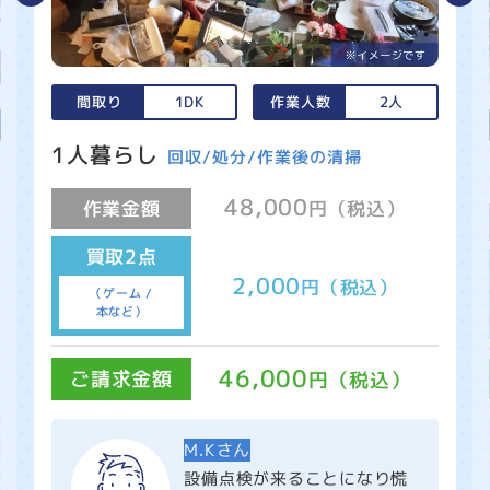
間取り
1DK
作業人数
2人
1人暮らし
回収/処分/作業後の清掃
48,000
作業金額
円（税込）
買取2点
2,000
円（税込）
（ゲーム /
本など）
46,000
ご請求金額
円（税込）
M.Kさん
設備点検が来ることになり慌