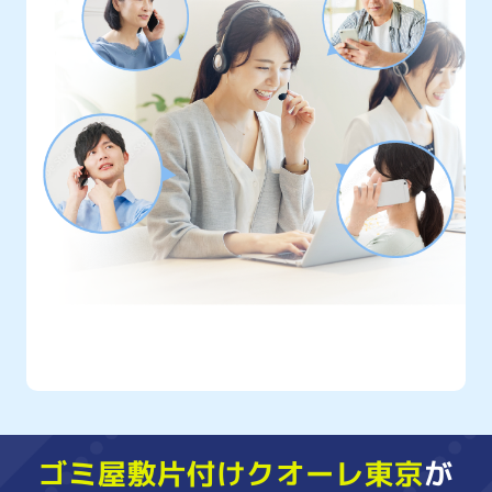
クオーレ東京には
年間10,000件以上
もの
ご相談が寄せられています
ゴミ屋敷片付けクオーレ東京
が