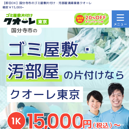
【即日OK】国分寺市のゴミ屋敷片付け・汚部屋清掃業者クオーレ
格安￥15,000~
国分寺市
の