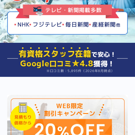
テレビ・新聞掲載多数
NHK
フジテレビ
毎日新聞
産経新聞
他
有資格スタッフ在籍
で安心！
Google
★4.8
口コミ
獲得！
※口コミ数：5,893件（2026年8月時点）