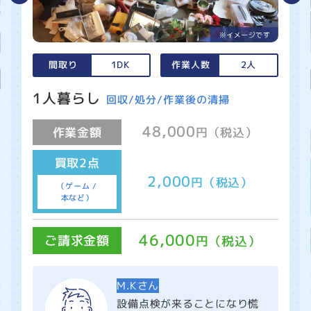
間取り
1DK
作業人数
2人
1人暮らし
回収/処分/作業後の清掃
48,000
作業金額
円（税込）
買取2点
2,000
円（税込）
（ゲーム /
本など）
46,000
ご請求金額
円（税込）
M.Kさん
設備点検が来ることになり慌