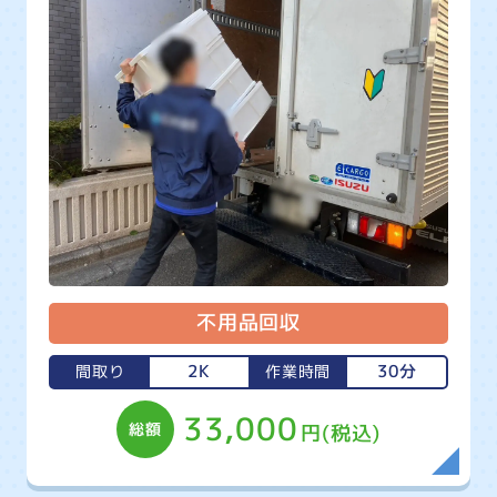
不用品回収
2K
30分
間取り
作業時間
33,000
総額
円(税込)