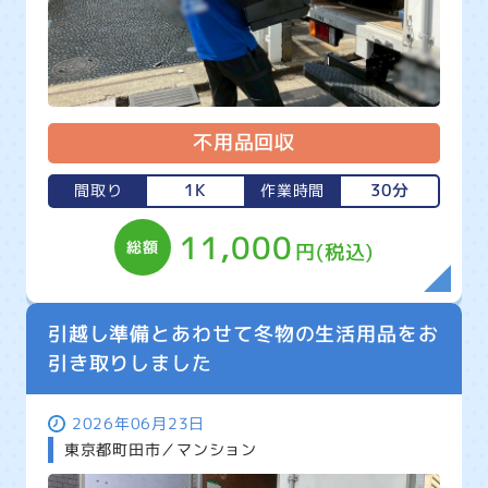
不用品回収
1K
30分
間取り
作業時間
11,000
総額
円(税込)
引越し準備とあわせて冬物の生活用品をお
引き取りしました
2026年06月23日
東京都町田市／マンション