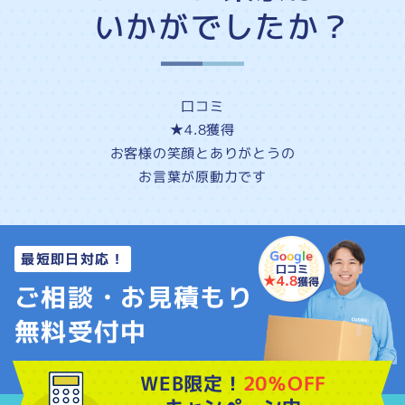
いかがでしたか？
口コミ
★4.8
獲得
お客様の
笑顔
と
ありがとう
の
お言葉が原動力です
最短即日対応！
口コミ
★4.8
獲得
ご相談・お見積もり
無料受付中
WEB限定！
20％OFF